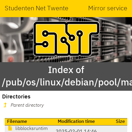
Studenten Net Twente
Mirror service
Index of
/pub/os/linux/debian/pool/ma
Directories
Parent directory
Filename
Modification time
Size
libblocksruntim
2025-02-01 14:46