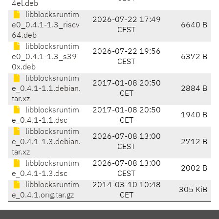
4el.deb
libblocksruntim
2026-07-22 17:49
e0_0.4.1-1.3_riscv
6640 B
CEST
64.deb
libblocksruntim
2026-07-22 19:56
e0_0.4.1-1.3_s39
6372 B
CEST
0x.deb
libblocksruntim
2017-01-08 20:50
e_0.4.1-1.1.debian.
2884 B
CET
tar.xz
libblocksruntim
2017-01-08 20:50
1940 B
e_0.4.1-1.1.dsc
CET
libblocksruntim
2026-07-08 13:00
e_0.4.1-1.3.debian.
2712 B
CEST
tar.xz
libblocksruntim
2026-07-08 13:00
2002 B
e_0.4.1-1.3.dsc
CEST
libblocksruntim
2014-03-10 10:48
305 KiB
e_0.4.1.orig.tar.gz
CET