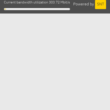
Current bandwidth utilization 303.72 Mbit/s
Powered by
SNT