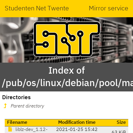
Studenten Net Twente
Mirror service
Index of
/pub/os/linux/debian/pool/mai
Directories
Parent directory
Filename
Modification time
Size
liblz-dev_1.12-
2021-01-25 15:42
63 KiB