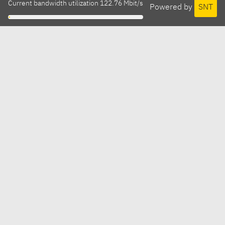
Current bandwidth utilization 122.76 Mbit/s
Powered by
SNT