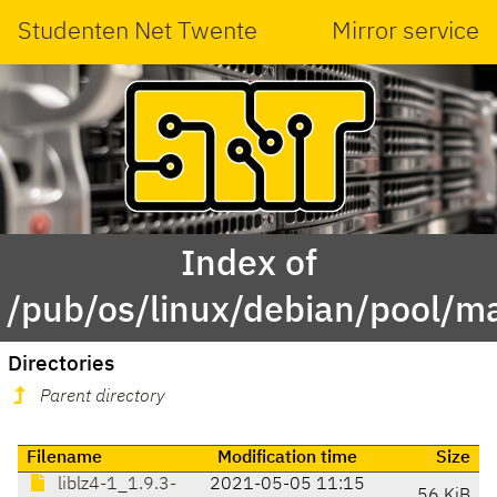
Studenten Net Twente
Mirror service
Index of
/pub/os/linux/debian/pool/ma
Directories
Parent directory
Filename
Modification time
Size
liblz4-1_1.9.3-
2021-05-05 11:15
56 KiB