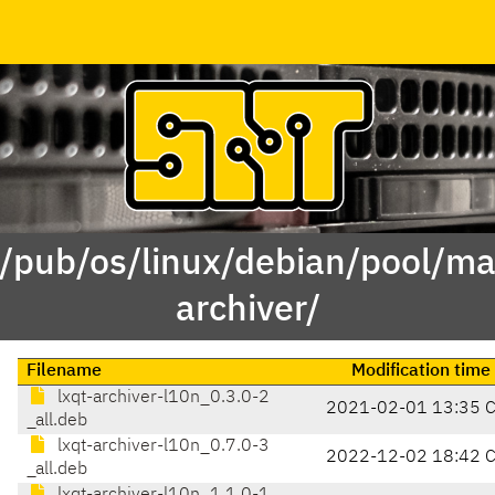
 /pub/os/linux/debian/pool/mai
archiver/
Filename
Modification time
lxqt-archiver-l10n_0.3.0-2
2021-02-01 13:35 
_all.deb
lxqt-archiver-l10n_0.7.0-3
2022-12-02 18:42 
_all.deb