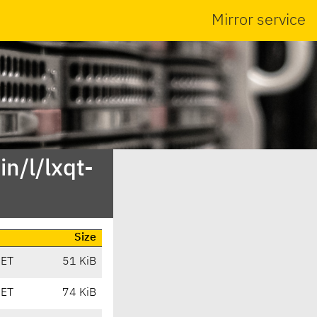
Mirror service
n/l/lxqt-
Size
CET
51 KiB
CET
74 KiB