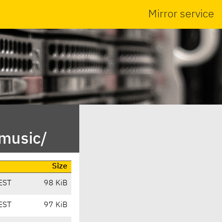
Mirror service
xmusic/
Size
EST
98 KiB
EST
97 KiB