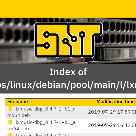
Index of
s/linux/debian/pool/main/l/l
Filename
Modification time
lxmusic-dbg_0.4.7-1+b1_a
2019-07-29 17:59 C
md64.deb
lxmusic-dbg_0.4.7-1+b1_a
2019-07-29 16:42 C
rm64.deb