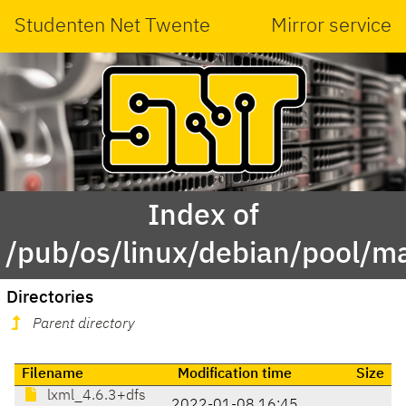
Studenten Net Twente
Mirror service
Index of
/pub/os/linux/debian/pool/ma
Directories
Parent directory
Filename
Modification time
Size
lxml_4.6.3+dfs
2022-01-08 16:45