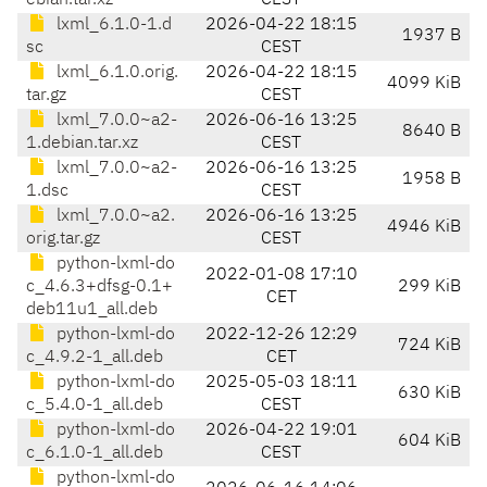
ebian.tar.xz
CEST
lxml_6.1.0-1.d
2026-04-22 18:15
1937 B
sc
CEST
lxml_6.1.0.orig.
2026-04-22 18:15
4099 KiB
tar.gz
CEST
lxml_7.0.0~a2-
2026-06-16 13:25
8640 B
1.debian.tar.xz
CEST
lxml_7.0.0~a2-
2026-06-16 13:25
1958 B
1.dsc
CEST
lxml_7.0.0~a2.
2026-06-16 13:25
4946 KiB
orig.tar.gz
CEST
python-lxml-do
2022-01-08 17:10
c_4.6.3+dfsg-0.1+
299 KiB
CET
deb11u1_all.deb
python-lxml-do
2022-12-26 12:29
724 KiB
c_4.9.2-1_all.deb
CET
python-lxml-do
2025-05-03 18:11
630 KiB
c_5.4.0-1_all.deb
CEST
python-lxml-do
2026-04-22 19:01
604 KiB
c_6.1.0-1_all.deb
CEST
python-lxml-do