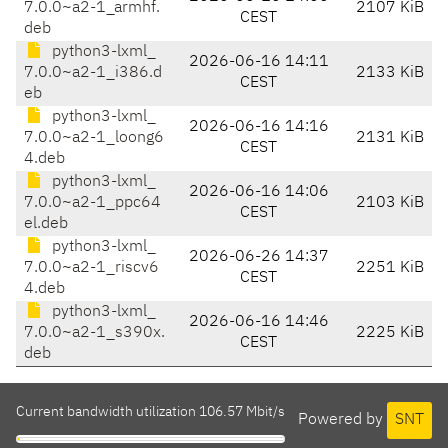
7.0.0~a2-1_armhf.
2107 KiB
CEST
deb
python3-lxml_
2026-06-16 14:11
7.0.0~a2-1_i386.d
2133 KiB
CEST
eb
python3-lxml_
2026-06-16 14:16
7.0.0~a2-1_loong6
2131 KiB
CEST
4.deb
python3-lxml_
2026-06-16 14:06
7.0.0~a2-1_ppc64
2103 KiB
CEST
el.deb
python3-lxml_
2026-06-26 14:37
7.0.0~a2-1_riscv6
2251 KiB
CEST
4.deb
python3-lxml_
2026-06-16 14:46
7.0.0~a2-1_s390x.
2225 KiB
CEST
deb
Current bandwidth utilization 106.57 Mbit/s
Powered by
SNT