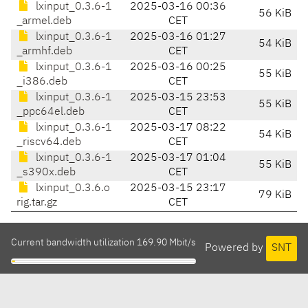
lxinput_0.3.6-1
2025-03-16 00:36
56 KiB
_armel.deb
CET
lxinput_0.3.6-1
2025-03-16 01:27
54 KiB
_armhf.deb
CET
lxinput_0.3.6-1
2025-03-16 00:25
55 KiB
_i386.deb
CET
lxinput_0.3.6-1
2025-03-15 23:53
55 KiB
_ppc64el.deb
CET
lxinput_0.3.6-1
2025-03-17 08:22
54 KiB
_riscv64.deb
CET
lxinput_0.3.6-1
2025-03-17 01:04
55 KiB
_s390x.deb
CET
lxinput_0.3.6.o
2025-03-15 23:17
79 KiB
rig.tar.gz
CET
Current bandwidth utilization 169.90 Mbit/s
Powered by
SNT