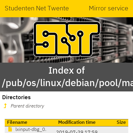
Studenten Net Twente
Mirror service
Index of
/pub/os/linux/debian/pool/ma
Directories
Parent directory
Filename
Modification time
Size
lxinput-dbg_0.
2019-07-29 17:59