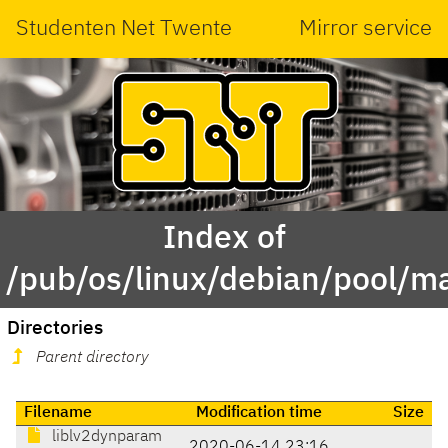
Studenten Net Twente
Mirror service
Index of
/pub/os/linux/debian/pool/m
Directories
Parent directory
Filename
Modification time
Size
liblv2dynparam
2020-06-14 23:16