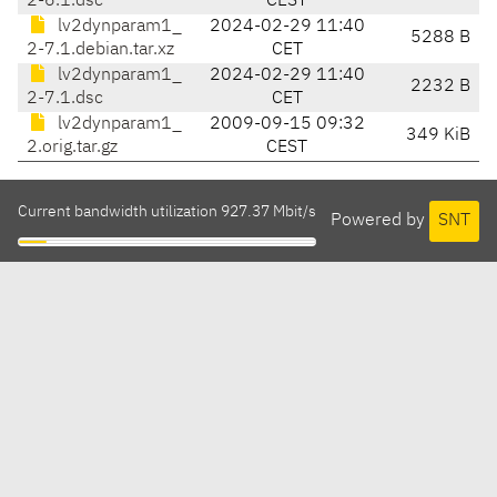
2-6.1.dsc
CEST
lv2dynparam1_
2024-02-29 11:40
5288 B
2-7.1.debian.tar.xz
CET
lv2dynparam1_
2024-02-29 11:40
2232 B
2-7.1.dsc
CET
lv2dynparam1_
2009-09-15 09:32
349 KiB
2.orig.tar.gz
CEST
Current bandwidth utilization 927.37 Mbit/s
Powered by
SNT