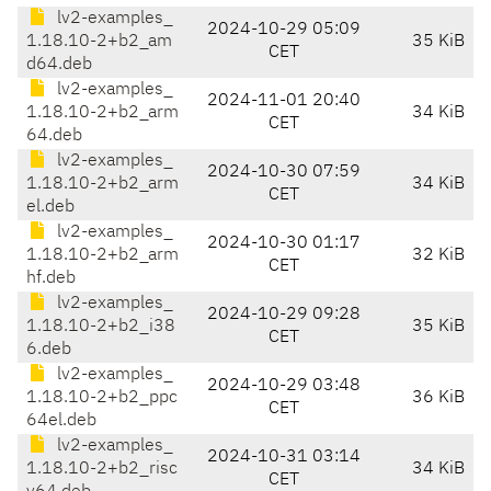
lv2-examples_
2024-10-29 05:09
1.18.10-2+b2_am
35 KiB
CET
d64.deb
lv2-examples_
2024-11-01 20:40
1.18.10-2+b2_arm
34 KiB
CET
64.deb
lv2-examples_
2024-10-30 07:59
1.18.10-2+b2_arm
34 KiB
CET
el.deb
lv2-examples_
2024-10-30 01:17
1.18.10-2+b2_arm
32 KiB
CET
hf.deb
lv2-examples_
2024-10-29 09:28
1.18.10-2+b2_i38
35 KiB
CET
6.deb
lv2-examples_
2024-10-29 03:48
1.18.10-2+b2_ppc
36 KiB
CET
64el.deb
lv2-examples_
2024-10-31 03:14
1.18.10-2+b2_risc
34 KiB
CET