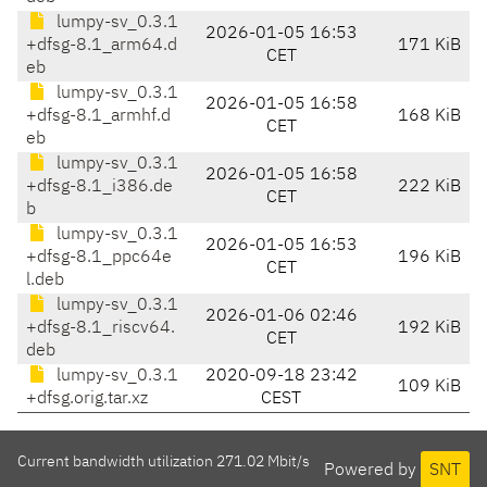
lumpy-sv_0.3.1
2026-01-05 16:53
+dfsg-8.1_arm64.d
171 KiB
CET
eb
lumpy-sv_0.3.1
2026-01-05 16:58
+dfsg-8.1_armhf.d
168 KiB
CET
eb
lumpy-sv_0.3.1
2026-01-05 16:58
+dfsg-8.1_i386.de
222 KiB
CET
b
lumpy-sv_0.3.1
2026-01-05 16:53
+dfsg-8.1_ppc64e
196 KiB
CET
l.deb
lumpy-sv_0.3.1
2026-01-06 02:46
+dfsg-8.1_riscv64.
192 KiB
CET
deb
lumpy-sv_0.3.1
2020-09-18 23:42
109 KiB
+dfsg.orig.tar.xz
CEST
Current bandwidth utilization 271.02 Mbit/s
Powered by
SNT