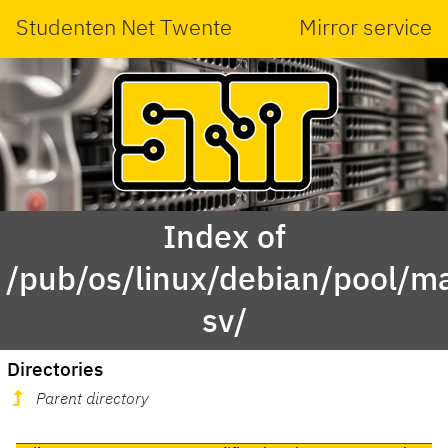
Studenten Net Twente
Mirror service
Index of
/pub/os/linux/debian/pool/m
sv/
Directories
Parent directory