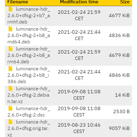
Filename
Modification time
Size
luminance-hdr_
2021-02-24 21:59
2.6.0+dfsg-2+b7_a
4677 KiB
CET
rmhf.deb
luminance-hdr_
2021-02-24 21:44
2.6.0+dfsg-2+b8_a
4836 KiB
CET
md64.deb
luminance-hdr_
2021-02-24 21:59
2.6.0+dfsg-2+b8_a
4679 KiB
CET
rm64.deb
luminance-hdr_
2021-02-24 21:44
2.6.0+dfsg-2+b8_i
4846 KiB
CET
386.deb
luminance-hdr_
2019-09-08 11:08
2.6.0+dfsg-2.debia
14 KiB
CEST
n.tar.xz
luminance-hdr_
2019-09-08 11:08
2530 B
2.6.0+dfsg-2.dsc
CEST
luminance-hdr_
2019-08-23 10:46
2.6.0+dfsg.orig.tar.
9057 KiB
CEST
xz