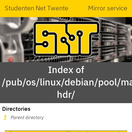
Studenten Net Twente
Mirror service
Index of
/pub/os/linux/debian/pool/m
hdr/
Directories
Parent directory