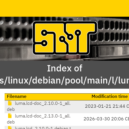
Index of
s/linux/debian/pool/main/l/lu
Filename
Modification time
luma.lcd-doc_2.10.0-1_all.
2023-01-21 21:44 
deb
luma.lcd-doc_2.13.0-1_all.
2026-03-30 20:06 C
deb