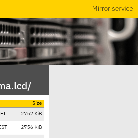
Mirror service
ma.lcd/
Size
CET
2752 KiB
EST
2756 KiB