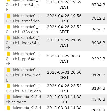
libluksmeta0_1
2026-04-26 17:57
0-1+b1_arm64.de
8704 B
CEST
b
libluksmeta0_1
2026-04-26 19:56
7812 B
0-1+b1_armhf.deb
CEST
libluksmeta0_1
2026-04-26 23:52
8664 B
0-1+b1_i386.deb
CEST
libluksmeta0_1
2026-04-27 21:37
0-1+b1_loong64.d
8936 B
CEST
eb
libluksmeta0_1
2026-04-27 00:18
0-1+b1_ppc64el.d
9292 B
CEST
eb
libluksmeta0_1
2026-05-01 20:50
0-1+b1_riscv64.de
9120 B
CEST
b
libluksmeta0_1
2026-04-26 23:52
8184 B
0-1+b1_s390x.deb
CEST
luksmeta_9-3.d
2019-03-01 11:38
4340 B
ebian.tar.xz
CET
luksmeta_9-3.d
2019-03-01 11:38
2018 B