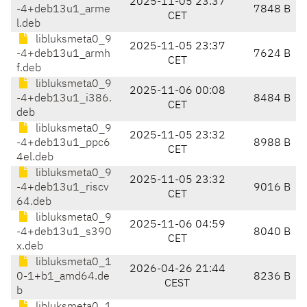
2025-11-05 23:37
-4+deb13u1_arme
7848 B
CET
l.deb
libluksmeta0_9
2025-11-05 23:37
-4+deb13u1_armh
7624 B
CET
f.deb
libluksmeta0_9
2025-11-06 00:08
-4+deb13u1_i386.
8484 B
CET
deb
libluksmeta0_9
2025-11-05 23:32
-4+deb13u1_ppc6
8988 B
CET
4el.deb
libluksmeta0_9
2025-11-05 23:32
-4+deb13u1_riscv
9016 B
CET
64.deb
libluksmeta0_9
2025-11-06 04:59
-4+deb13u1_s390
8040 B
CET
x.deb
libluksmeta0_1
2026-04-26 21:44
0-1+b1_amd64.de
8236 B
CEST
b