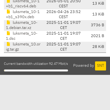
luksmeta_10-1
2026-05-01 20:50
13 KiB
+b1_riscv64.deb
CEST
luksmeta_10-1
2026-04-26 23:52
13 KiB
+b1_s390x.deb
CEST
luksmeta_10-
2025-11-01 19:07
3736 B
1.debian.tar.xz
CET
luksmeta_10-
2025-11-01 19:07
2021 B
1.dsc
CET
luksmeta_10.or
2025-11-01 19:07
28 KiB
ig.tar.gz
CET
Current bandwidth utilization 92.47 Mbit/s
Powered by
SNT