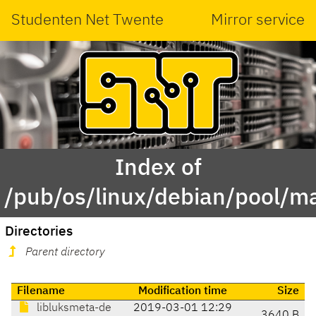
Studenten Net Twente
Mirror service
Index of
/pub/os/linux/debian/pool/m
Directories
Parent directory
Filename
Modification time
Size
libluksmeta-de
2019-03-01 12:29
3640 B