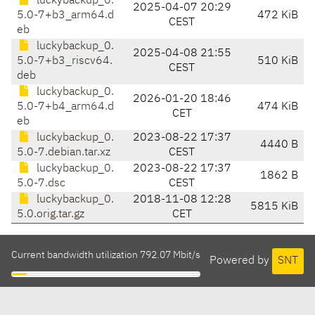
luckybackup_0.
2025-04-07 20:29
5.0-7+b3_arm64.d
472 KiB
CEST
eb
luckybackup_0.
2025-04-08 21:55
5.0-7+b3_riscv64.
510 KiB
CEST
deb
luckybackup_0.
2026-01-20 18:46
5.0-7+b4_arm64.d
474 KiB
CET
eb
luckybackup_0.
2023-08-22 17:37
4440 B
5.0-7.debian.tar.xz
CEST
luckybackup_0.
2023-08-22 17:37
1862 B
5.0-7.dsc
CEST
luckybackup_0.
2018-11-08 12:28
5815 KiB
5.0.orig.tar.gz
CET
Current bandwidth utilization 792.07 Mbit/s
Powered by
SNT