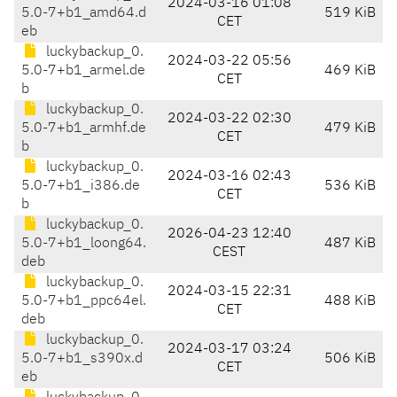
2024-03-16 01:08
5.0-7+b1_amd64.d
519 KiB
CET
eb
luckybackup_0.
2024-03-22 05:56
5.0-7+b1_armel.de
469 KiB
CET
b
luckybackup_0.
2024-03-22 02:30
5.0-7+b1_armhf.de
479 KiB
CET
b
luckybackup_0.
2024-03-16 02:43
5.0-7+b1_i386.de
536 KiB
CET
b
luckybackup_0.
2026-04-23 12:40
5.0-7+b1_loong64.
487 KiB
CEST
deb
luckybackup_0.
2024-03-15 22:31
5.0-7+b1_ppc64el.
488 KiB
CET
deb
luckybackup_0.
2024-03-17 03:24
5.0-7+b1_s390x.d
506 KiB
CET
eb