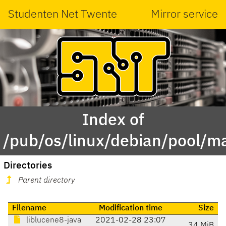
Studenten Net Twente
Mirror service
Index of
/pub/os/linux/debian/pool/ma
Directories
Parent directory
Filename
Modification time
Size
liblucene8-java
2021-02-28 23:07
34 MiB