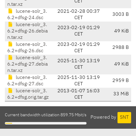
CET
n.tar.xz
lucene-solr_3.
2021-02-28 00:37
3003 B
6.2+dfsg-24.dsc
CET
lucene-solr_3.
2023-02-19 01:29
6.2+dfsg-26.debia
49 KiB
CET
n.tar.xz
lucene-solr_3.
2023-02-19 01:29
2988 B
6.2+dfsg-26.dsc
CET
lucene-solr_3.
2025-11-30 13:19
6.2+dfsg-27.debia
49 KiB
CET
n.tar.xz
lucene-solr_3.
2025-11-30 13:19
2959 B
6.2+dfsg-27.dsc
CET
lucene-solr_3.
2013-01-07 16:03
33 MiB
6.2+dfsg.orig.tar.gz
CET
Current bandwidth utilization 859.75 Mbit/s
Powered by
SNT