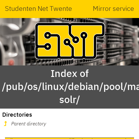
Studenten Net Twente
Mirror service
Index of
/pub/os/linux/debian/pool/ma
solr/
Directories
Parent directory