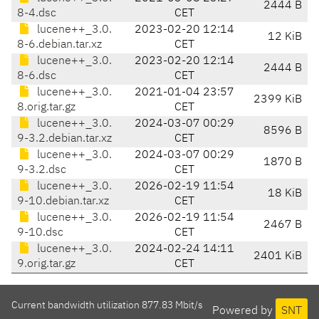
2444 B
8-4.dsc
CET
lucene++_3.0.
2023-02-20 12:14
12 KiB
8-6.debian.tar.xz
CET
lucene++_3.0.
2023-02-20 12:14
2444 B
8-6.dsc
CET
lucene++_3.0.
2021-01-04 23:57
2399 KiB
8.orig.tar.gz
CET
lucene++_3.0.
2024-03-07 00:29
8596 B
9-3.2.debian.tar.xz
CET
lucene++_3.0.
2024-03-07 00:29
1870 B
9-3.2.dsc
CET
lucene++_3.0.
2026-02-19 11:54
18 KiB
9-10.debian.tar.xz
CET
lucene++_3.0.
2026-02-19 11:54
2467 B
9-10.dsc
CET
lucene++_3.0.
2024-02-24 14:11
2401 KiB
9.orig.tar.gz
CET
Current bandwidth utilization 877.83 Mbit/s
Powered by
SNT