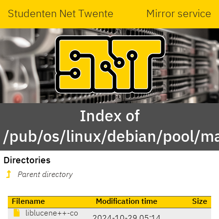
Studenten Net Twente
Mirror service
Index of
/pub/os/linux/debian/pool/ma
Directories
Parent directory
Filename
Modification time
Size
liblucene++-co
2024-10-29 05:14