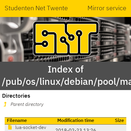
Studenten Net Twente
Mirror service
Index of
/pub/os/linux/debian/pool/ma
Directories
Parent directory
Filename
Modification time
Size
lua-socket-dev
2018-02-23 13:26