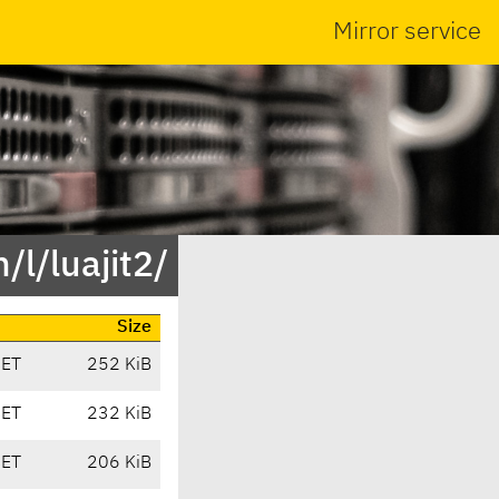
Mirror service
/l/luajit2/
Size
CET
252 KiB
CET
232 KiB
CET
206 KiB