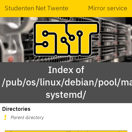
Studenten Net Twente
Mirror service
Index of
/pub/os/linux/debian/pool/ma
systemd/
Directories
Parent directory