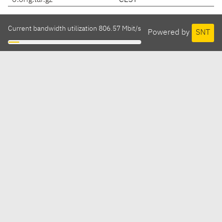
0.orig.tar.gz
CEST
Current bandwidth utilization 806.57 Mbit/s
Powered by
SNT