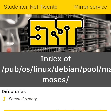
Studenten Net Twente
Mirror service
Index of
/pub/os/linux/debian/pool/ma
moses/
Directories
Parent directory