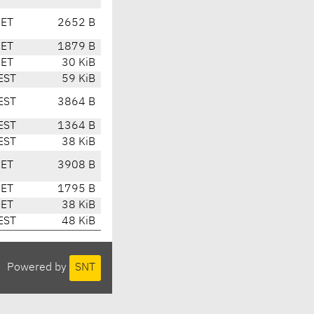
CET
2652 B
CET
1879 B
CET
30 KiB
EST
59 KiB
EST
3864 B
EST
1364 B
EST
38 KiB
CET
3908 B
CET
1795 B
CET
38 KiB
EST
48 KiB
Powered by
SNT