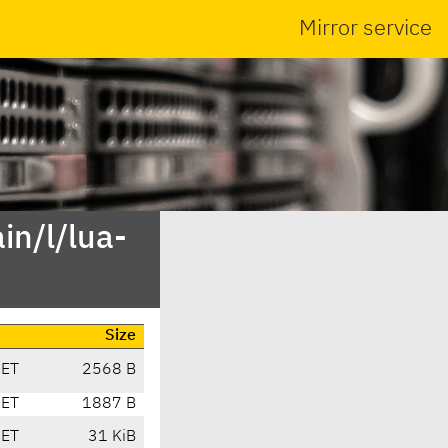
Mirror service
in/l/lua-
Size
CET
2568 B
CET
1887 B
CET
31 KiB