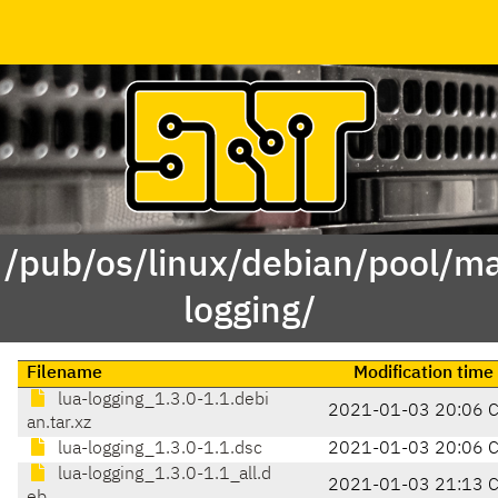
 /pub/os/linux/debian/pool/ma
logging/
Filename
Modification time
lua-logging_1.3.0-1.1.debi
2021-01-03 20:06 
an.tar.xz
lua-logging_1.3.0-1.1.dsc
2021-01-03 20:06 
lua-logging_1.3.0-1.1_all.d
2021-01-03 21:13 