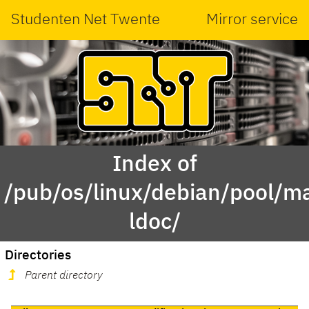
Studenten Net Twente
Mirror service
Index of
/pub/os/linux/debian/pool/ma
ldoc/
Directories
Parent directory