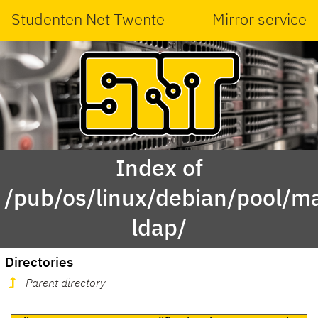
Studenten Net Twente
Mirror service
Index of
/pub/os/linux/debian/pool/ma
ldap/
Directories
Parent directory