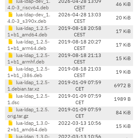
lua-ldap-dev_1.
2026-04-28 13:09
46 KiB
4.0-3_riscv64.deb
CEST
lua-ldap-dev_1.
2026-04-28 13:03
20 KiB
4.0-3_s390x.deb
CEST
lua-ldap_1.2.5-
2019-08-18 20:58
17 KiB
1+b1_amd64.deb
CEST
lua-ldap_1.2.5-
2019-08-18 20:27
17 KiB
1+b1_arm64.deb
CEST
lua-ldap_1.2.5-
2019-08-18 21:13
15 KiB
1+b1_armhf.deb
CEST
lua-ldap_1.2.5-
2019-08-18 21:03
19 KiB
1+b1_i386.deb
CEST
lua-ldap_1.2.5-
2019-01-09 07:59
6972 B
1.debian.tar.xz
CET
lua-ldap_1.2.5-
2019-01-09 07:59
1989 B
1.dsc
CET
lua-ldap_1.2.5.
2019-01-09 07:59
84 KiB
orig.tar.gz
CET
lua-ldap_1.3.0-
2022-03-13 10:56
15 KiB
2+b1_amd64.deb
CET
lua-ldap_1.3.0-
2022-03-13 10:56