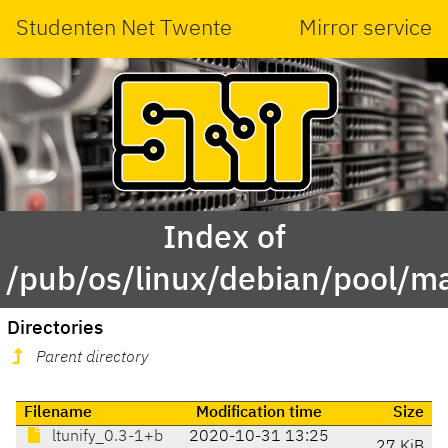
Studenten Net Twente
Mirror service
Index of
/pub/os/linux/debian/pool/mai
Directories
Parent directory
Filename
Modification time
Size
ltunify_0.3-1+b
2020-10-31 13:25
27 KiB