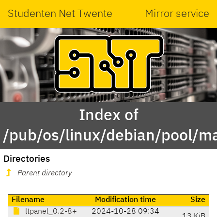
Studenten Net Twente
Mirror service
Index of
/pub/os/linux/debian/pool/ma
Directories
Parent directory
Filename
Modification time
Size
ltpanel_0.2-8+
2024-10-28 09:34
13 KiB