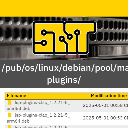
 /pub/os/linux/debian/pool/ma
plugins/
Filename
Modification time
lsp-plugins-clap_1.2.21-5_
2025-05-01 00:58 C
amd64.deb
lsp-plugins-clap_1.2.21-5_
2025-05-01 00:53 C
arm64.deb