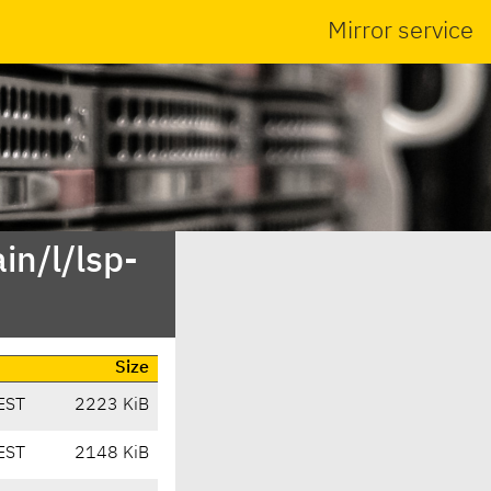
Mirror service
in/l/lsp-
Size
EST
2223 KiB
EST
2148 KiB