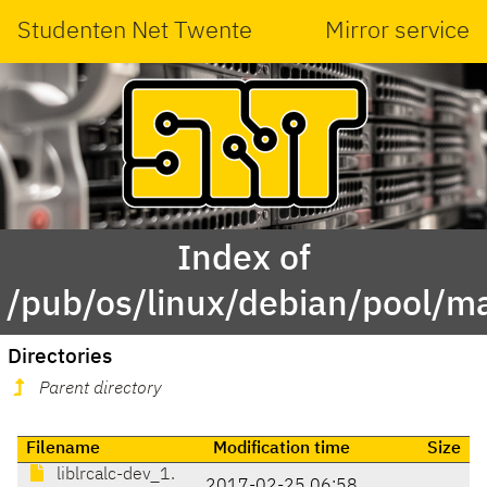
Studenten Net Twente
Mirror service
Index of
/pub/os/linux/debian/pool/mai
Directories
Parent directory
Filename
Modification time
Size
liblrcalc-dev_1.
2017-02-25 06:58