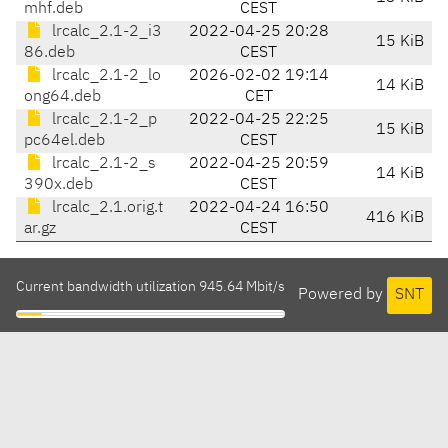
mhf.deb
CEST
lrcalc_2.1-2_i3
2022-04-25 20:28
15 KiB
86.deb
CEST
lrcalc_2.1-2_lo
2026-02-02 19:14
14 KiB
ong64.deb
CET
lrcalc_2.1-2_p
2022-04-25 22:25
15 KiB
pc64el.deb
CEST
lrcalc_2.1-2_s
2022-04-25 20:59
14 KiB
390x.deb
CEST
lrcalc_2.1.orig.t
2022-04-24 16:50
416 KiB
ar.gz
CEST
Current bandwidth utilization 945.64 Mbit/s
Powered by
SNT