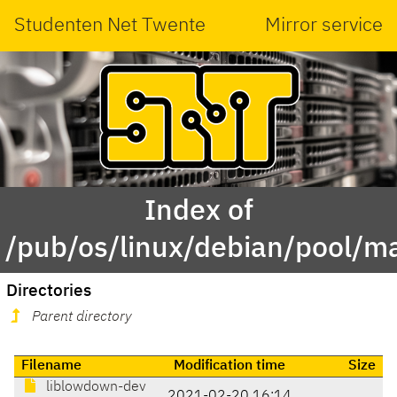
Studenten Net Twente
Mirror service
Index of
/pub/os/linux/debian/pool/m
Directories
Parent directory
Filename
Modification time
Size
liblowdown-dev
2021-02-20 16:14