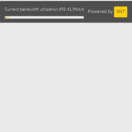
Current bandwidth utilization 493.41 Mbit/s
Powered by
SNT