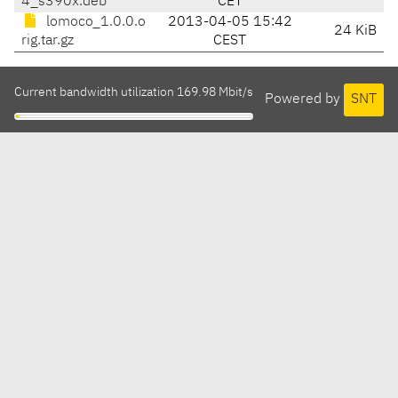
4_s390x.deb
CET
lomoco_1.0.0.o
2013-04-05 15:42
24 KiB
rig.tar.gz
CEST
Current bandwidth utilization 169.98 Mbit/s
Powered by
SNT