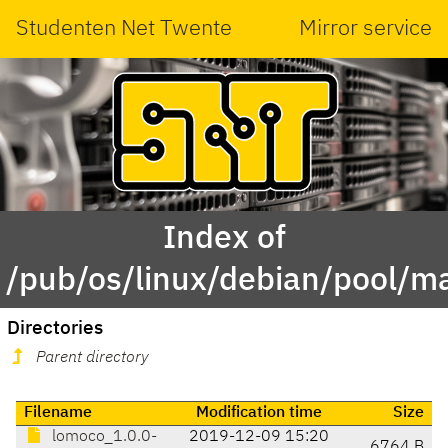
Studenten Net Twente
Mirror service
Index of
/pub/os/linux/debian/pool/m
Directories
Parent directory
Filename
Modification time
Size
lomoco_1.0.0-
2019-12-09 15:20
6764 B