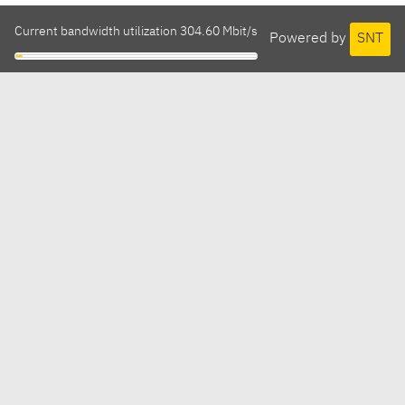
Current bandwidth utilization 304.60 Mbit/s
Powered by
SNT