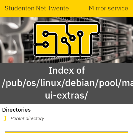
Studenten Net Twente
Mirror service
Index of
/pub/os/linux/debian/pool/mai
ui-extras/
Directories
Parent directory