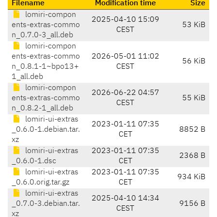
Filename
Modification time
Size
lomiri-compon
2025-04-10 15:09
ents-extras-commo
53 KiB
CEST
n_0.7.0-3_all.deb
lomiri-compon
ents-extras-commo
2026-05-01 11:02
56 KiB
n_0.8.1-1~bpo13+
CEST
1_all.deb
lomiri-compon
2026-06-22 04:57
ents-extras-commo
55 KiB
CEST
n_0.8.2-1_all.deb
lomiri-ui-extras
2023-01-11 07:35
_0.6.0-1.debian.tar.
8852 B
CET
xz
lomiri-ui-extras
2023-01-11 07:35
2368 B
_0.6.0-1.dsc
CET
lomiri-ui-extras
2023-01-11 07:35
934 KiB
_0.6.0.orig.tar.gz
CET
lomiri-ui-extras
2025-04-10 14:34
_0.7.0-3.debian.tar.
9156 B
CEST
xz