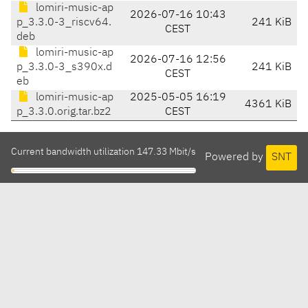
lomiri-music-ap
2026-07-16 10:43
p_3.3.0-3_riscv64.
241 KiB
CEST
deb
lomiri-music-ap
2026-07-16 12:56
p_3.3.0-3_s390x.d
241 KiB
CEST
eb
lomiri-music-ap
2025-05-05 16:19
4361 KiB
p_3.3.0.orig.tar.bz2
CEST
Current bandwidth utilization 147.33 Mbit/s
Powered by
SNT