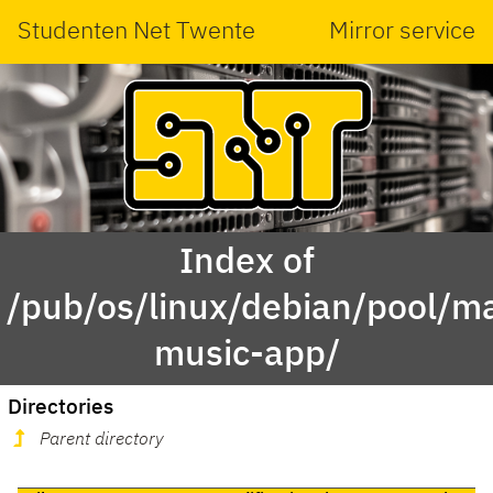
Studenten Net Twente
Mirror service
Index of
/pub/os/linux/debian/pool/mai
music-app/
Directories
Parent directory