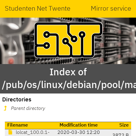
Studenten Net Twente
Mirror service
Index of
/pub/os/linux/debian/pool/mai
Directories
Parent directory
Filename
Modification time
Size
lolcat_100.0.1-
2020-03-30 12:20
3872 B