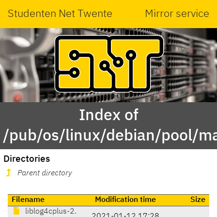
Studenten Net Twente
Mirror service
Index of
/pub/os/linux/debian/pool/ma
Directories
Parent directory
Filename
Modification time
Size
liblog4cplus-2.
2021-01-12 17:28