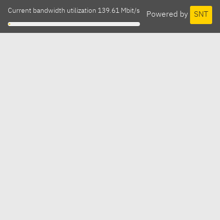
Current bandwidth utilization 139.61 Mbit/s
Powered by
SNT