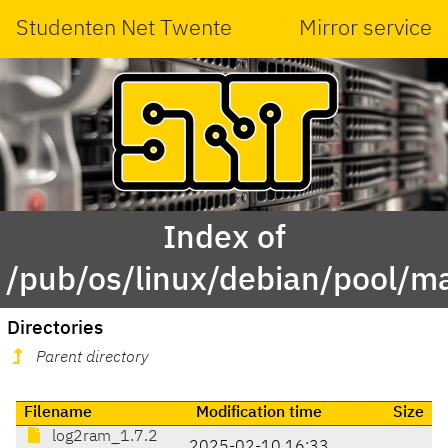
Studenten Net Twente
Mirror service
Index of
/pub/os/linux/debian/pool/ma
Directories
Parent directory
Filename
Modification time
Size
log2ram_1.7.2
2025-02-10 16:33