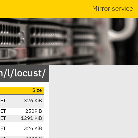
Mirror service
/l/locust/
Size
CET
326 KiB
CET
2509 B
CET
1291 KiB
CET
326 KiB