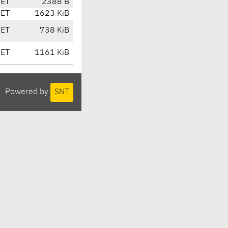
CET
2388 B
CET
1623 KiB
CET
738 KiB
CET
1161 KiB
Powered by
SNT