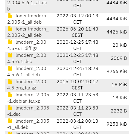
2.004.5-6.1_all.de
4434 KiB
CET
b
fonts-lmodern_
2022-03-12 00:13
4434 KiB
2.005-1_all.deb
CET
fonts-lmodern_
2026-06-20 11:43
4426 KiB
2.005-2_all.deb
CEST
lmodern_2.00
2020-12-25 17:48
20 KiB
4.5-6.1.diff.gz
CET
lmodern_2.00
2020-12-25 17:48
2069 B
4.5-6.1.dsc
CET
lmodern_2.00
2020-12-25 18:28
9266 KiB
4.5-6.1_all.deb
CET
lmodern_2.00
2015-10-02 10:17
18 MiB
4.5.orig.tar.gz
CEST
lmodern_2.005
2022-03-11 23:53
18 KiB
-1.debian.tar.xz
CET
lmodern_2.005
2022-03-11 23:53
2232 B
-1.dsc
CET
lmodern_2.005
2022-03-12 00:13
9258 KiB
-1_all.deb
CET