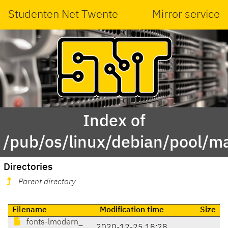
Studenten Net Twente
Mirror service
Index of
/pub/os/linux/debian/pool/m
Directories
Parent directory
Filename
Modification time
Size
fonts-lmodern_
2020-12-25 18:28