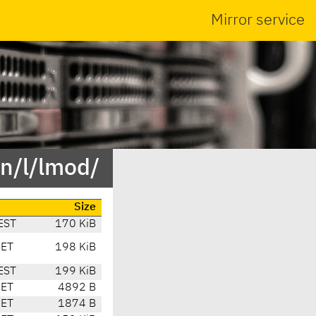
Mirror service
in/l/lmod/
Size
EST
170 KiB
CET
198 KiB
EST
199 KiB
CET
4892 B
CET
1874 B