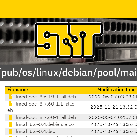
/pub/os/linux/debian/pool/ma
Filename
Modification time
lmod-doc_8.6.19-1_all.deb
2022-06-07 03:03 C
lmod-doc_8.7.60-1.1_all.d
2025-11-21 13:32 
eb
lmod-doc_8.7.60-1_all.deb
2025-05-04 02:57 C
lmod_6.6-0.4.debian.tar.xz
2020-10-26 13:36 
lmod_6.6-0.4.dsc
2020-10-26 13:36 