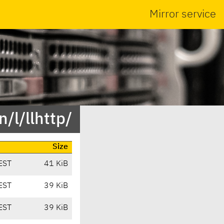
Mirror service
/l/llhttp/
Size
EST
41 KiB
EST
39 KiB
EST
39 KiB