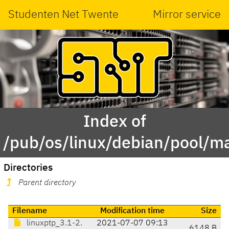
Studenten Net Twente
Mirror service
Index of
/pub/os/linux/debian/pool/ma
Directories
Parent directory
Filename
Modification time
Size
linuxptp_3.1-2.
2021-07-07 09:13
6148 B