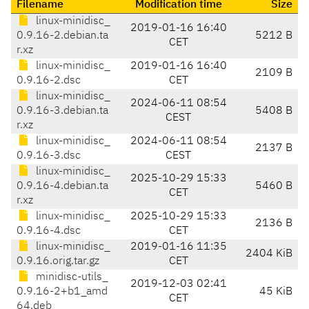
Filename
Modification time
Size
linux-minidisc_
2019-01-16 16:40
0.9.16-2.debian.ta
5212 B
CET
r.xz
linux-minidisc_
2019-01-16 16:40
2109 B
0.9.16-2.dsc
CET
linux-minidisc_
2024-06-11 08:54
0.9.16-3.debian.ta
5408 B
CEST
r.xz
linux-minidisc_
2024-06-11 08:54
2137 B
0.9.16-3.dsc
CEST
linux-minidisc_
2025-10-29 15:33
0.9.16-4.debian.ta
5460 B
CET
r.xz
linux-minidisc_
2025-10-29 15:33
2136 B
0.9.16-4.dsc
CET
linux-minidisc_
2019-01-16 11:35
2404 KiB
0.9.16.orig.tar.gz
CET
minidisc-utils_
2019-12-03 02:41
0.9.16-2+b1_amd
45 KiB
CET
64.deb