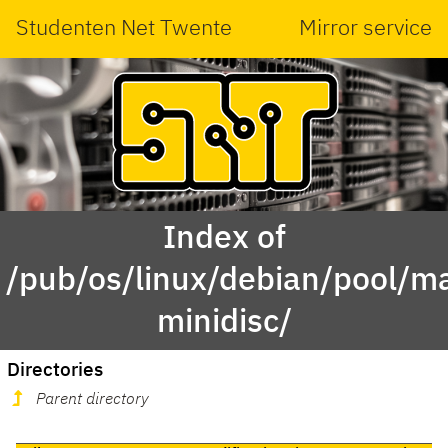
Studenten Net Twente
Mirror service
Index of
/pub/os/linux/debian/pool/ma
minidisc/
Directories
Parent directory