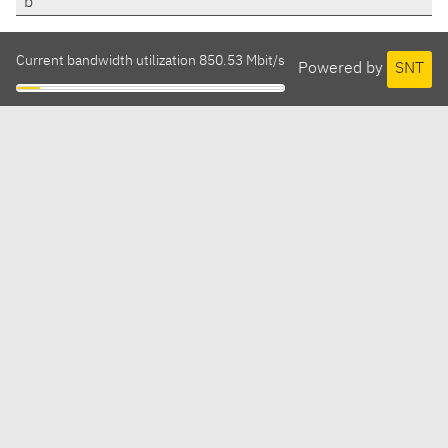
b
Current bandwidth utilization 850.53 Mbit/s
Powered by
SNT