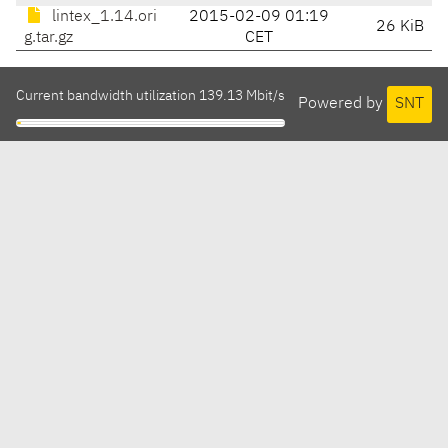
lintex_1.14.ori
2015-02-09 01:19
26 KiB
g.tar.gz
CET
Current bandwidth utilization 139.13 Mbit/s
Powered by
SNT