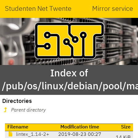
Studenten Net Twente
Mirror service
Index of
/pub/os/linux/debian/pool/mai
Directories
Parent directory
Filename
Modification time
Size
lintex_1.14-2+
2019-08-23 00:27
14 KiB