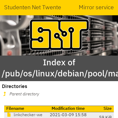
Studenten Net Twente
Mirror service
Index of
/pub/os/linux/debian/pool/ma
Directories
Parent directory
Filename
Modification time
Size
linkchecker-we
2021-03-09 15:58
59 KiB