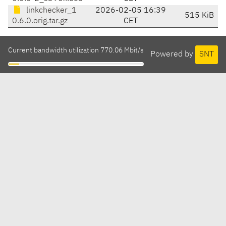
linkchecker_1
2026-02-05 16:39
515 KiB
0.6.0.orig.tar.gz
CET
Current bandwidth utilization 770.06 Mbit/s
Powered by
SNT