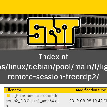
Index of
s/linux/debian/pool/main/l/l
remote-session-freerdp2/
Filename
Modification time
lightdm-remote-session-fr
eerdp2_2.0.0-1+b1_amd64.de
2019-08-08 10:42 C
b