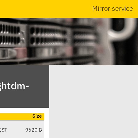
Mirror service
ightdm-
Size
EST
9620 B