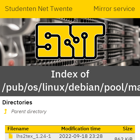
Studenten Net Twente
Mirror service
Index of
/pub/os/linux/debian/pool/ma
Directories
Parent directory
Filename
Modification time
Size
lhs2tex_1.24-1
2022-09-18 23:28
862 KiB