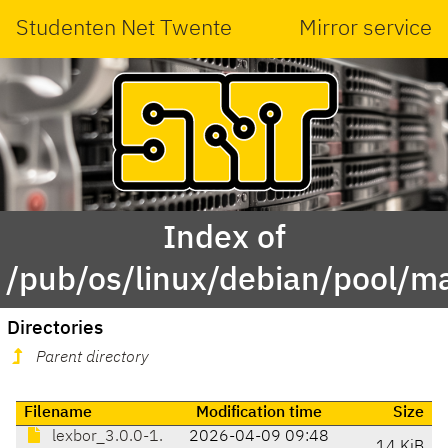
Studenten Net Twente
Mirror service
Index of
/pub/os/linux/debian/pool/ma
Directories
Parent directory
Filename
Modification time
Size
lexbor_3.0.0-1.
2026-04-09 09:48
14 KiB