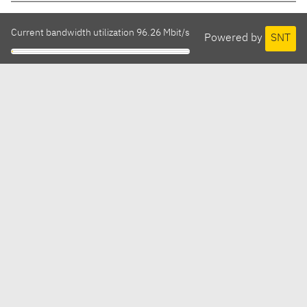
Current bandwidth utilization 96.26 Mbit/s
Powered by
SNT