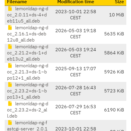
Filename
Modification time
Size
lemonldap-ng-d
2023-10-01 22:58
oc_2.0.11+ds-4+d
10 MiB
CEST
eb11u5_all.deb
lemonldap-ng-d
2026-05-03 19:18
oc_2.16.1+ds-deb
5635 KiB
CEST
12u8_all.deb
lemonldap-ng-d
2026-05-03 19:24
oc_2.21.2+ds-1+d
5864 KiB
CEST
eb13u2_all.deb
lemonldap-ng-d
2025-09-13 17:07
oc_2.21.3+ds-1~b
5926 KiB
CEST
po12+1_all.deb
lemonldap-ng-d
2026-07-28 16:43
oc_2.23.2+ds-1~b
5723 KiB
CEST
po13+1_all.deb
lemonldap-ng-d
2026-07-29 16:53
oc_2.23.2+ds-2_al
6190 KiB
CEST
l.deb
lemonldap-ng-f
astcgi-server_2.0.1
2023-10-01 22:58