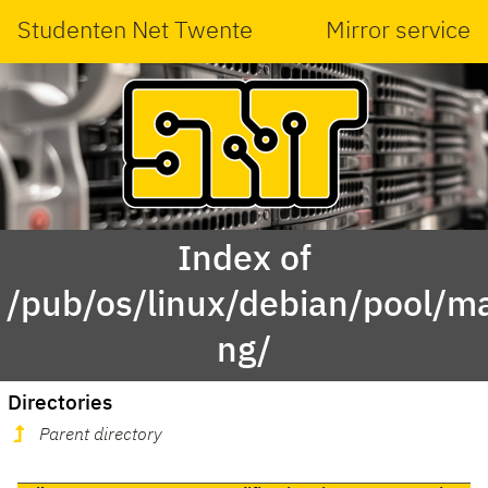
Studenten Net Twente
Mirror service
Index of
/pub/os/linux/debian/pool/m
ng/
Directories
Parent directory