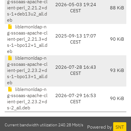
g-ssoaas-apache-cl
2026-05-03 19:24
ient-perl_2.21.2+d
88 KiB
CEST
s-1+deb13u2_all.d
eb
liblemonldap-n
g-ssoaas-apache-cl
2025-09-13 17:07
ient-perl_2.21.3+d
90 KiB
CEST
s-1~bpo12+1_all.d
eb
liblemonldap-n
g-ssoaas-apache-cl
2026-07-28 16:43
ient-perl_2.23.2+d
93 KiB
CEST
s-1~bpo13+1_all.d
eb
liblemonldap-n
g-ssoaas-apache-cl
2026-07-29 16:53
90 KiB
ient-perl_2.23.2+d
CEST
s-2_all.deb
Current bandwidth utilization 240.28 Mbit/s
Powered by
SNT