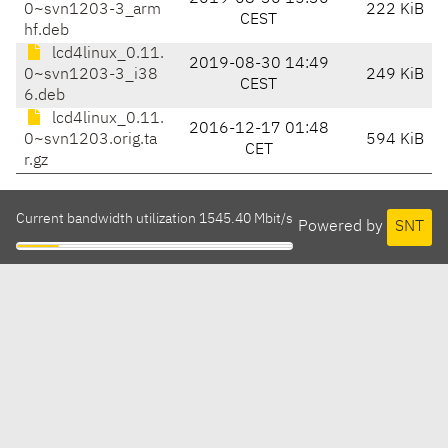
0~svn1203-3_arm
222 KiB
CEST
hf.deb
lcd4linux_0.11.
2019-08-30 14:49
0~svn1203-3_i38
249 KiB
CEST
6.deb
lcd4linux_0.11.
2016-12-17 01:48
0~svn1203.orig.ta
594 KiB
CET
r.gz
Current bandwidth utilization 1545.40 Mbit/s
Powered by
SNT