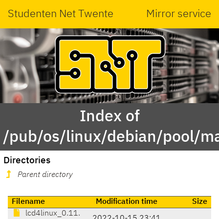
Studenten Net Twente
Mirror service
Index of
/pub/os/linux/debian/pool/ma
Directories
Parent directory
Filename
Modification time
Size
lcd4linux_0.11.
2022-10-15 23:41