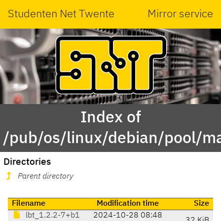
Studenten Net Twente
Mirror service
Index of
/pub/os/linux/debian/pool/ma
Directories
Parent directory
Filename
Modification time
Size
lbt_1.2.2-7+b1
2024-10-28 08:48
32 KiB