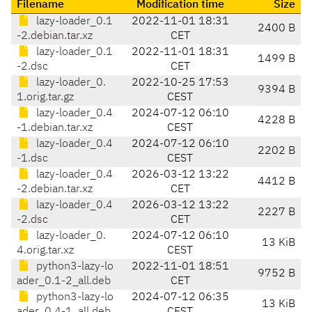
Filename
Modification time
Size
lazy-loader_0.1
2022-11-01 18:31
2400 B
-2.debian.tar.xz
CET
lazy-loader_0.1
2022-11-01 18:31
1499 B
-2.dsc
CET
lazy-loader_0.
2022-10-25 17:53
9394 B
1.orig.tar.gz
CEST
lazy-loader_0.4
2024-07-12 06:10
4228 B
-1.debian.tar.xz
CEST
lazy-loader_0.4
2024-07-12 06:10
2202 B
-1.dsc
CEST
lazy-loader_0.4
2026-03-12 13:22
4412 B
-2.debian.tar.xz
CET
lazy-loader_0.4
2026-03-12 13:22
2227 B
-2.dsc
CET
lazy-loader_0.
2024-07-12 06:10
13 KiB
4.orig.tar.xz
CEST
python3-lazy-lo
2022-11-01 18:51
9752 B
ader_0.1-2_all.deb
CET
python3-lazy-lo
2024-07-12 06:35
13 KiB