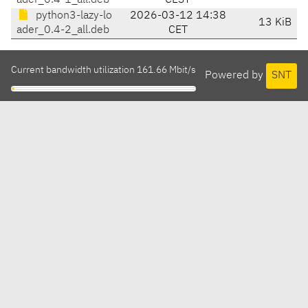
ader_0.4-1_all.deb
CEST
python3-lazy-lo
2026-03-12 14:38
13 KiB
ader_0.4-2_all.deb
CET
Current bandwidth utilization 161.66 Mbit/s
Powered by
SNT