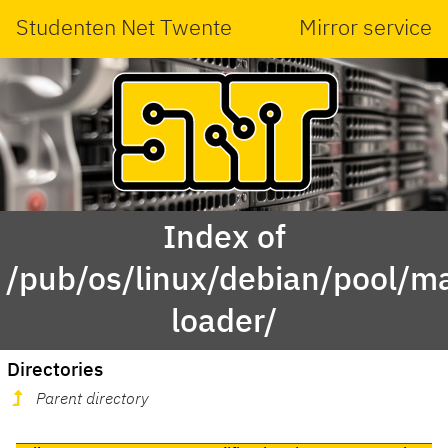
Studenten Net Twente
Mirror service
Index of
/pub/os/linux/debian/pool/ma
loader/
Directories
Parent directory